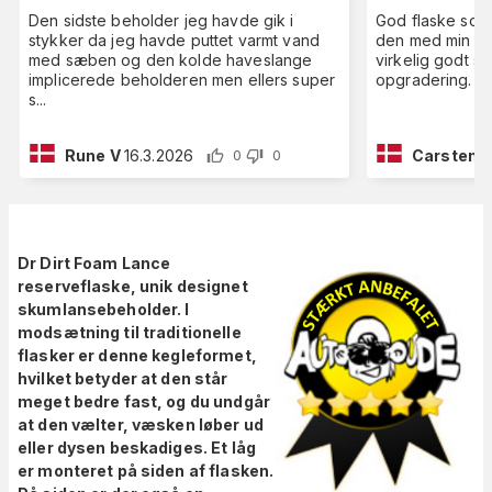
Den sidste beholder jeg havde gik i
God flaske som 
stykker da jeg havde puttet varmt vand
den med min g
med sæben og den kolde haveslange
virkelig godt så
implicerede beholderen men ellers super
opgradering.
s
...
Rune V
16.3.2026
Carsten 
0
0
Dr Dirt Foam Lance
reserveflaske, unik designet
skumlansebeholder. I
modsætning til traditionelle
flasker er denne kegleformet,
hvilket betyder at den står
meget bedre fast, og du undgår
at den vælter, væsken løber ud
eller dysen beskadiges. Et låg
er monteret på siden af ​​flasken.