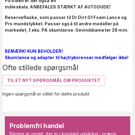
På siden er der også en
måleskala. ANBEFALES STÆRKT AF AUTODUDE!
Reserveflaske, som passer til Dr Dirt G1 Foam Lance og
Pro mundstykket. Passer også til andre modeller på
markedet, f.eks. PA skumlanse. Gevinddiameter 28 mm.
BEMÆRK! KUN BEHOLDER!
Skumlanse og adapter til højtryksrenser medfølger ikke!
Ofte stillede spørgsmål
TIL ET NYT SPØRGSMÅL OM PRODUKTET
Ingen spørgsmål er stillet for dette produkt
Problemfri handel
Bilpleje er noget, der er i konstant udvikling - præcis