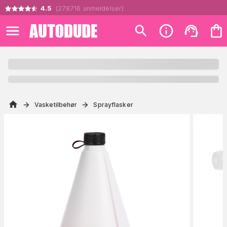
4.5
(
278716
anmeldelser
)
Vasketilbehør
Sprayflasker