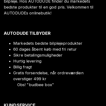
bilpleje. Hos AUTODUDE finder du markedets
bedste produkter til en god pris. Velkommen til
AUTODUDEs onlinebutik!
AUTODUDE TILBYDER
Markedets bedste bilplejeprodukter
60 dages åbent køb med fri retur
Sikre betalingsmuligheder
Hurtig levering
Billig fragt
Gratis forsendelse, når ordreværdien
overstiger 499 kr
Obs!
"
budbee box
"
KUNDSERVICE