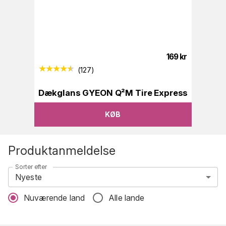
169
kr
(
127
)
Dækglans GYEON Q²M Tire Express
KØB
Produktanmeldelse
Sorter efter
Nyeste
Nuværende land
Alle lande