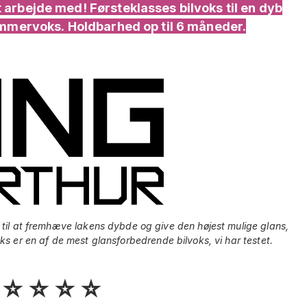
arbejde med! Førsteklasses bilvoks til en dyb
ommervoks. Holdbarhed op til 6 måneder.
 til at fremhæve lakens dybde og give den højest mulige glans,
s er en af ​​de mest glansforbedrende bilvoks, vi har testet.
 ⭐️ ⭐️ ⭐️ ⭐️