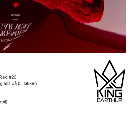
s Red #26
lans på bil lakken
nbil)