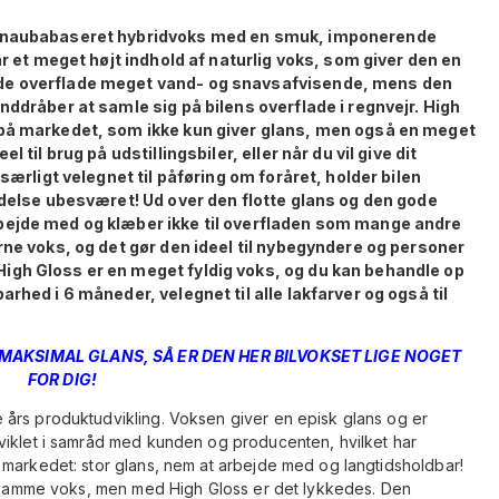
arnaubabaseret hybridvoks med en smuk, imponerende
ar et meget højt indhold af naturlig voks, som giver den en
de overflade meget vand- og snavsafvisende, mens den
nddråber at samle sig på bilens overflade i regnvejr. High
 på markedet, som ikke kun giver glans, men også en meget
 til brug på udstillingsbiler, eller når du vil give dit
særligt velegnet til påføring om foråret, holder bilen
ldelse ubesværet! Ud over den flotte glans og den gode
bejde med og klæber ikke til overfladen som mange andre
rne voks, og det gør den ideel til nybegyndere og personer
igh Gloss er en meget fyldig voks, og du kan behandle op
rhed i 6 måneder, velegnet til alle lakfarver og også til
AKSIMAL GLANS, SÅ ER DEN HER BILVOKSET LIGE NOGET
FOR DIG!
års produktudvikling. Voksen giver en episk glans og er
viklet i samråd med kunden og producenten, hvilket har
 markedet: stor glans, nem at arbejde med og langtidsholdbar!
en samme voks, men med High Gloss er det lykkedes. Den