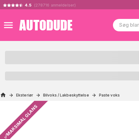
4.5
(
278716
anmeldelser
)
Eksteriør
Bilvoks / Lakbeskyttelse
Paste voks
✅MAKSIMAL GLANS