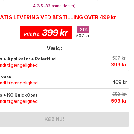
4.2
/5 (
83
anmeldelser
)
ATIS LEVERING VED BESTILLING OVER 499 kr
399
kr
-
21
%
Pris fra.
507
kr
Vælg:
507
kr
s + Applikator + Polerklud
399
kr
ndt tilgængelighed
 voks
409
kr
ndt tilgængelighed
658
kr
s + KC QuickCoat
599
kr
ndt tilgængelighed
KØB NU!