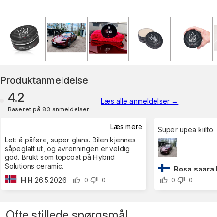
Produktanmeldelse
4.2
Læs alle anmeldelser
→
Baseret på 83 anmeldelser
Læs mere
Super upea kiilto
Lett å påføre, super glans. Bilen kjennes
såpeglatt ut, og avrenningen er veldig
god. Brukt som topcoat på Hybrid
Solutions ceramic.
Rosa saara 
H H
26.5.2026
0
0
0
0
Ofte stillede spørgsmål