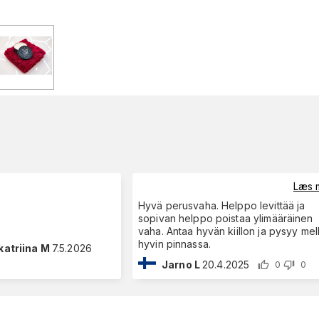
Læs 
Hyvä perusvaha. Helppo levittää ja
sopivan helppo poistaa ylimääräinen
vaha. Antaa hyvän kiillon ja pysyy me
hyvin pinnassa.
katriina M
7.5.2026
Jarno L
20.4.2025
0
0