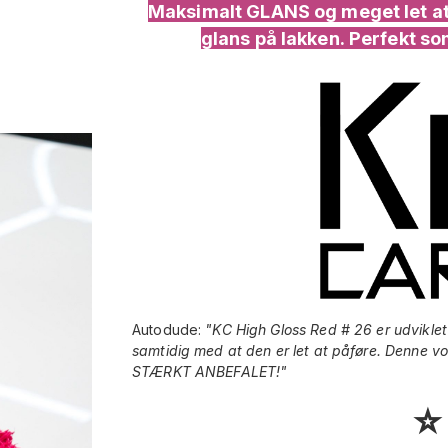
Maksimalt GLANS og meget let at 
glans på lakken. Perfekt s
Autodude:
"
KC High Gloss Red # 26 er udviklet
samtidig med at den er let at påføre. Denne vok
STÆRKT ANBEFALET
!"
⭐️