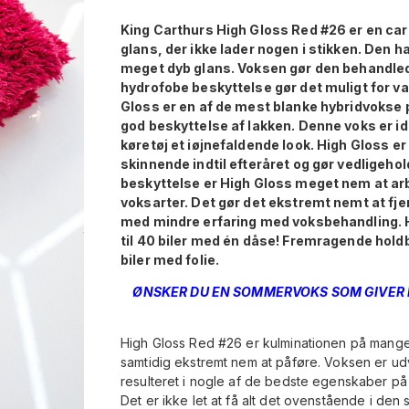
King Carthurs High Gloss Red #26 er en c
glans, der ikke lader nogen i stikken. Den h
meget dyb glans. Voksen gør den behandle
hydrofobe beskyttelse gør det muligt for va
Gloss er en af de mest blanke hybridvokse
god beskyttelse af lakken. Denne voks er ideel
køretøj et iøjnefaldende look. High Gloss er 
skinnende indtil efteråret og gør vedligeho
beskyttelse er High Gloss meget nem at ar
voksarter. Det gør det ekstremt nemt at fje
med mindre erfaring med voksbehandling. H
til 40 biler med én dåse! Fremragende holdba
biler med folie.
ØNSKER DU EN SOMMERVOKS SOM GIVER M
High Gloss Red #26 er kulminationen på mange 
samtidig ekstremt nem at påføre. Voksen er ud
resulteret i nogle af de bedste egenskaber på
Det er ikke let at få alt det ovenstående i d