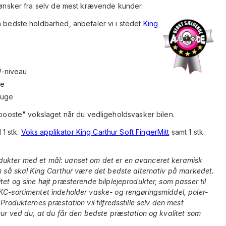
g ønsker fra selv de mest krævende kunder.
n bedste holdbarhed, anbefaler vi i stedet
King
W-niveau
ne
ruge
 "booste" vokslaget når du vedligeholdsvasker bilen.
1 stk.
Voks applikator King Carthur Soft FingerMitt
samt 1 stk.
dukter med et mål: uanset om det er en avanceret keramisk
em så skal King Carthur være det bedste alternativ på markedet.
tet og sine højt præsterende bilplejeprodukter, som passer til
KC-sortimentet indeholder vaske- og rengøringsmiddel, poler-
Produkternes præstation vil tilfredsstille selv den mest
thur ved du, at du får den bedste præstation og kvalitet som