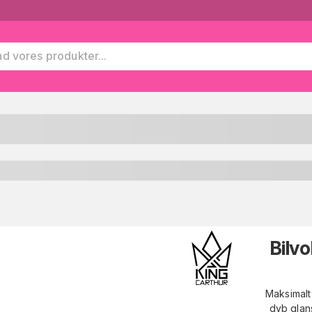
Bilv
Maksimalt
dyb glan