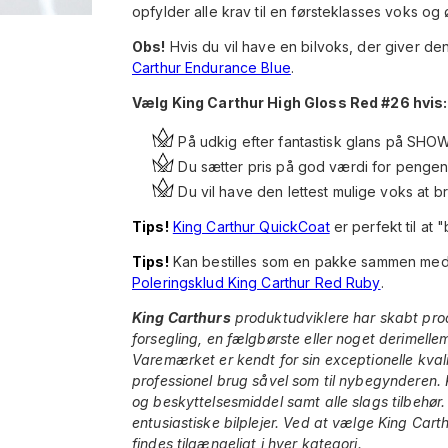
opfylder alle krav til en førsteklasses voks o
Obs!
Hvis du vil have en bilvoks, der giver de
Carthur Endurance Blue
.
Vælg King Carthur High Gloss Red #26 hvis:
På udkig efter fantastisk glans på SHO
Du sætter pris på god værdi for penge
Du vil have den lettest mulige voks at b
Tips!
King Carthur QuickCoat
er perfekt til at
Tips!
Kan bestilles som en pakke sammen med 
Poleringsklud King Carthur Red Ruby
.
King Carthurs
produktudviklere har skabt pro
forsegling, en fælgbørste eller noget derimell
Varemærket er kendt for sin exceptionelle kvali
professionel brug såvel som til nybegynderen. 
og beskyttelsesmiddel samt alle slags tilbehør. 
entusiastiske bilplejer. Ved at vælge King Car
findes tilgængeligt i hver kategori.