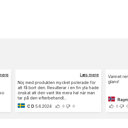
mere
Læs mere
Vannet ren
glans!
Nöj med produkten mycket polerade för
att få bort den. Resulterar i en fin yta hade
lko
önskat att den varit lite mera hal när man
tar på den efterbehandl
...
Raym
C D
5.6.2024
0
0
0