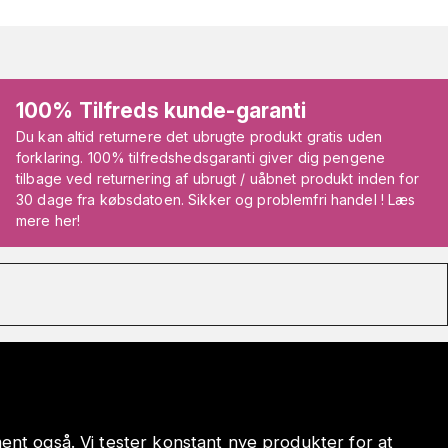
100% Tilfreds kunde-garanti
Du kan altid returnere det ubrugte produkt gratis uden
forklaring. 100% tilfredshedsgaranti giver dig pengene
tilbage ved returnering af ubrugt / uåbnet produkt inden for
30 dage fra købsdatoen. Sikker og problemfri handel ! Læs
mere her!
iment også. Vi tester konstant nye produkter for at