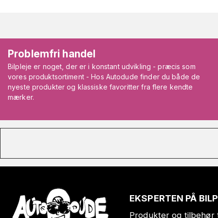
Problemfri handel
Bilpleje er noget, der er i konstant udvikling - præcis som
vores produktsortiment - Hos Autodude finder du både de
nyeste produkter og klassiske favoritter fra flere kendte
mærker.
EKSPERTEN PÅ BIL
Produkter og tilbehør t