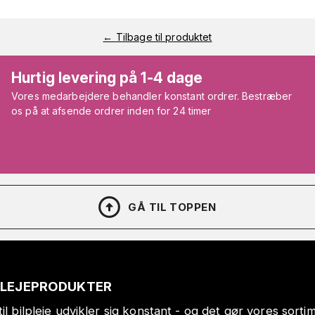
←
Tilbage til produktet
Hurtig levering på 1-4 dage
Vores medarbejdere behandler konstant ordrer. Bestræber
os på at afsende ordrer inden for 24 timer
GÅ TIL TOPPEN
PLEJEPRODUKTER
il bilpleje udvikler sig konstant - og det gør vores sort