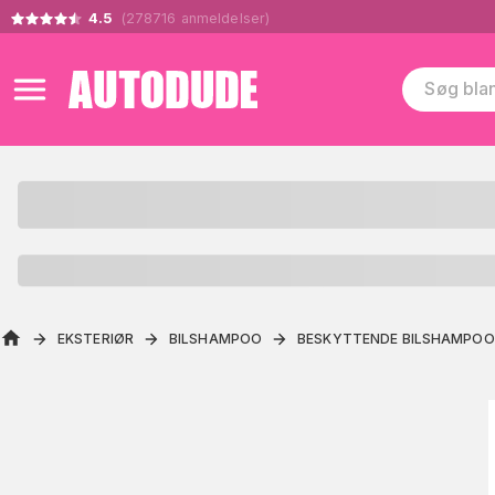
4.5
(
278716
anmeldelser
)
EKSTERIØR
BILSHAMPOO
BESKYTTENDE BILSHAMPOO