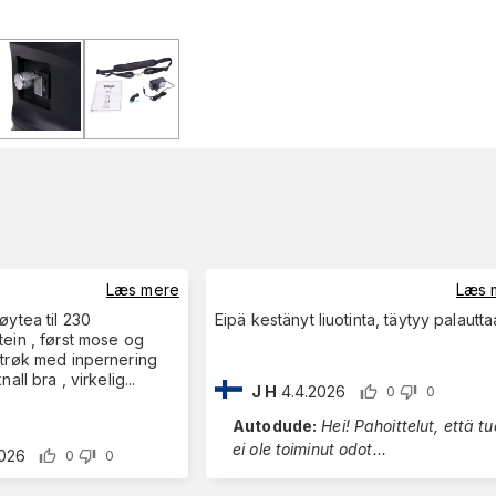
Læs mere
Læs 
Eipä kestänyt liuotinta, täytyy palautta
strøk med inpernering
nall bra , virkelig
...
J H
4.4.2026
0
0
Autodude
:
Hei! Pahoittelut, että tuote
ei ole toiminut odot
...
2026
0
0