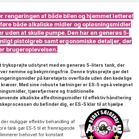
ør rengøringen af både bilen og hjemmet lettere!
øre både alkaliske midler og opløsningsmidler
er uden at skulle pumpe. Den har en generøs 5-
enligt pistolgreb samt ergonomiske detaljer, der
er brugeroplevelsen.
 tryksprøjte udstyret med en generøs 5-liters tank, der
ver nemme og bekymringsfrie. Denne tryksprøjte gør det
rengøringsmidler på køretøjets overflade uden den kedelige
 kræver. Med sine robuste tætninger er ES-5 også velegnet
ningsmidler, tjærefjernere og traditionelle
anvende alkaliske affedtningsmidler til effektiv håndtering
askeprocessen du befinder dig, er ES-5 klar til at hjælpe
 der muliggør effektiv behandling af
tore tank gør ES-5 til et fremragende
eliminerer behovet for konstant