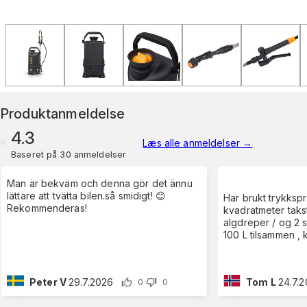
Produktanmeldelse
4.3
Læs alle anmeldelser
→
Baseret på 30 anmeldelser
Man är bekväm och denna gör det ännu
lättare att tvätta bilen.så smidigt! 😊
Har brukt trykksprøytea til 230
Rekommenderas!
kvadratmeter takstein , først mose og
algdreper / og 2 
100 L tilsammen , k
Peter V
29.7.2026
Tom L
24.7.
0
0