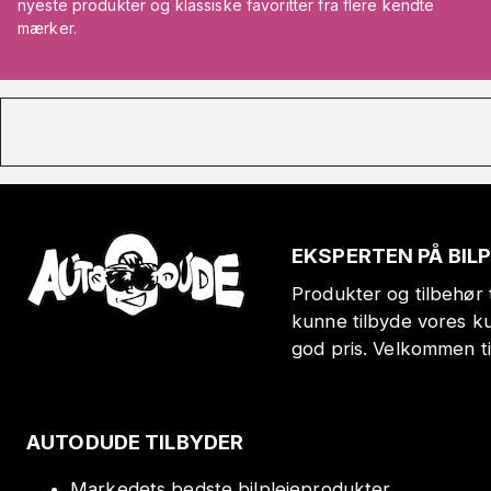
nyeste produkter og klassiske favoritter fra flere kendte
mærker.
EKSPERTEN PÅ BIL
Produkter og tilbehør t
kunne tilbyde vores k
god pris. Velkommen t
AUTODUDE TILBYDER
Markedets bedste bilplejeprodukter