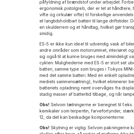
påfyldning af brændstof under arbejdet. Forb
ergonomisk pistolgreb, der er let at håndtere,
vifte og cirkulær vifte) til forskellige anvendelse
et langtidsholdbart batteri til lange driftstid
en skulderrem og et håndtag, hvilket gør tran
smidig.
ES-5 er ikke kun ideel til udvendig vask af bile
andre områder som motorrummet, interiøret og
sig også til at kunne bruges med almindeligt vand
cyklen. Mulighederne med ES-5 er stort set ub
batteri, samme type som bruges i Tokyos MINI-
med det samme batteri. Med en enkelt opladning
mediets sammensætning), hvilket eliminerer be
batteriets opladning nemt overvåges fra displa
stadig masser af batteritid tilbage, og når lampen
Obs!
Selvom tætningerne er beregnet til f.eks.
kemikalier som terpentin, farvefortynder, stær
12, da det kan beskadige komponenterne.
Obs!
Skylning er vigtig: Selvom pakningerne kan
skylles efter brug, så rester af midlerne ikke t