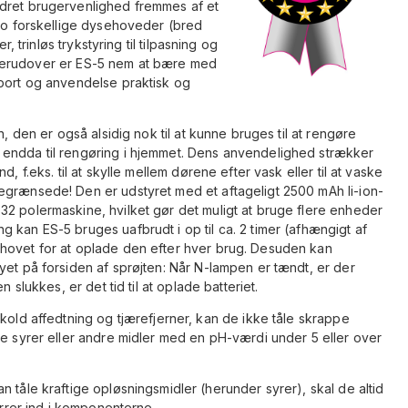
edret brugervenlighed fremmes af et
 to forskellige dysehoveder (bred
r, trinløs trykstyring til tilpasning og
er. Derudover er ES-5 nem at bære med
sport og anvendelse praktisk og
n, den er også alsidig nok til at kunne bruges til at rengøre
 endda til rengøring i hjemmet. Dens anvendelighed strækker
, f.eks. til at skylle mellem dørene efter vask eller til at vaske
egrænsede! Den er udstyret med et aftageligt 2500 mAh li-ion-
32 polermaskine, hvilket gør det muligt at bruge flere enheder
 kan ES-5 bruges uafbrudt i op til ca. 2 timer (afhængigt af
hovet for at oplade den efter hver brug. Desuden kan
yet på forsiden af sprøjten: Når N-lampen er tændt, er der
 slukkes, er det tid til at oplade batteriet.
 kold affedtning og tjærefjerner, kan de ikke tåle skrappe
ke syrer eller andre midler med en pH-værdi under 5 eller over
 tåle kraftige opløsningsmidler (herunder syrer), skal de altid
ørrer ind i komponenterne.