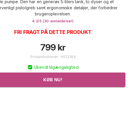
le pumpe. Den har en generøs 5-liters tank, to dyser og et
rvenligt pistolgreb samt ergonomiske detaljer, der forbedrer
brugeroplevelsen.
4.3
/5 (
30
anmeldelser
)
FRI FRAGT PÅ DETTE PRODUKT
799
kr
Produktnummer
:
HS12184
Ukendt tilgængelighed
KØB NU!