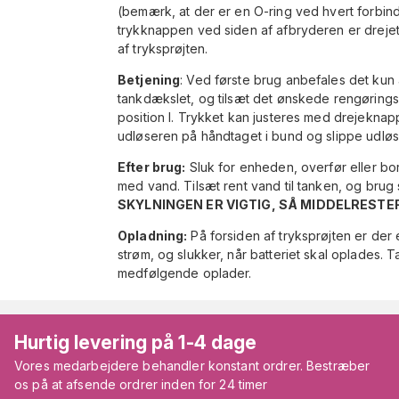
(bemærk, at der er en O-ring ved hvert forbinde
trykknappen ved siden af afbryderen er drejet 
af tryksprøjten.
Betjening
: Ved første brug anbefales det kun 
tankdækslet, og tilsæt det ønskede rengøringsmi
position I. Trykket kan justeres med drejeknap
udløseren på håndtaget i bund og slippe udløse
Efter brug:
Sluk for enheden, overfør eller bo
med vand. Tilsæt rent vand til tanken, og bru
SKYLNINGEN ER VIGTIG, SÅ MIDDELRESTER
Opladning:
På forsiden af tryksprøjten er der e
strøm, og slukker, når batteriet skal oplades. Ta
medfølgende oplader.
Hurtig levering på 1-4 dage
Vores medarbejdere behandler konstant ordrer. Bestræber
os på at afsende ordrer inden for 24 timer