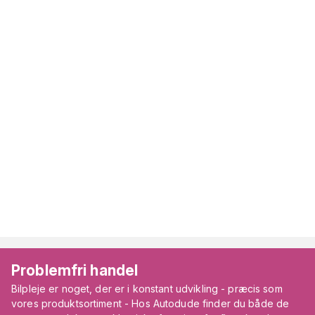
Problemfri handel
Bilpleje er noget, der er i konstant udvikling - præcis som
vores produktsortiment - Hos Autodude finder du både de