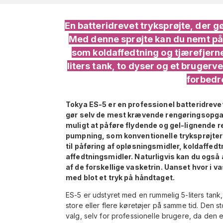
En batteridrevet tryksprøjte, der g
Med denne sprøjte kan du nemt påf
som koldaffedtning og tjærefjern
liters tank, to dyser og et brugerv
forbedr
Tokya ES-5 er en professionel batteridrevet
gør selv de mest krævende rengøringsopga
muligt at påføre flydende og gel-lignende 
pumpning, som konventionelle tryksprøjter
til påføring af opløsningsmidler, koldaffedt
affedtningsmidler. Naturligvis kan du også 
af de forskellige vasketrin. Uanset hvor i v
med blot et tryk på håndtaget.
ES-5 er udstyret med en rummelig 5-liters tank,
store eller flere køretøjer på samme tid. Den s
valg, selv for professionelle brugere, da den 