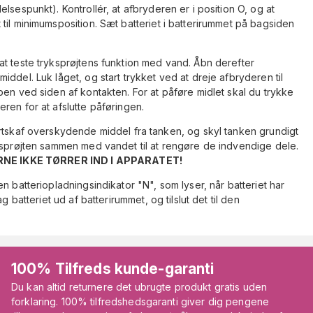
lsespunkt). Kontrollér, at afbryderen er i position O, og at
til minimumsposition. Sæt batteriet i batterirummet på bagsiden
at teste tryksprøjtens funktion med vand. Åbn derefter
ddel. Luk låget, og start trykket ved at dreje afbryderen til
pen ved siden af kontakten. For at påføre midlet skal du trykke
ren for at afslutte påføringen.
rtskaf overskydende middel fra tanken, og skyl tanken grundigt
g sprøjten sammen med vandet til at rengøre de indvendige dele.
NE IKKE TØRRER IND I APPARATET!
n batteriopladningsindikator "N", som lyser, når batteriet har
g batteriet ud af batterirummet, og tilslut det til den
100% Tilfreds kunde-garanti
Du kan altid returnere det ubrugte produkt gratis uden
forklaring. 100% tilfredshedsgaranti giver dig pengene