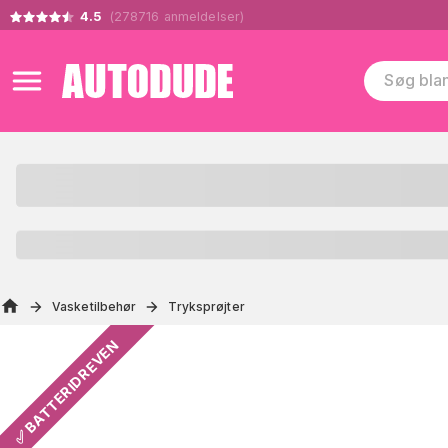
4.5
(
278716
anmeldelser
)
Vasketilbehør
Tryksprøjter
✅ BATTERIDREVEN