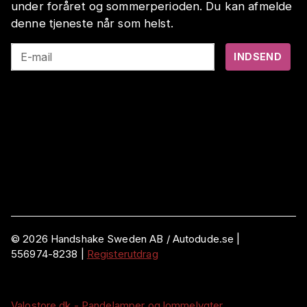
under foråret og sommerperioden. Du kan afmelde
denne tjeneste når som helst.
E-mail
INDSEND
©
2026
Handshake Sweden AB
/ Autodude.se |
556974-8238
|
Registerutdrag
Valostore.dk - Pandelamper og lommelygter