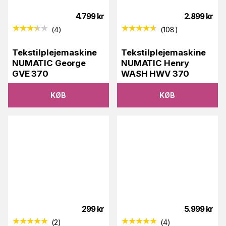
4.799
kr
2.899
kr
(
4
)
(
108
)
Tekstilplejemaskine
Tekstilplejemaskine
NUMATIC George
NUMATIC Henry
GVE 370
WASH HWV 370
KØB
KØB
299
kr
5.999
kr
(
2
)
(
4
)