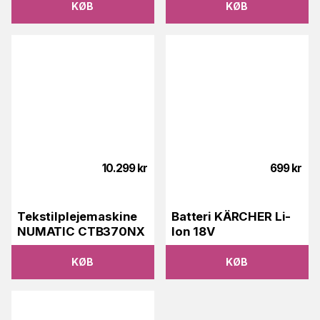
KØB
KØB
10.299
kr
699
kr
Tekstilplejemaskine
Batteri KÄRCHER Li-
NUMATIC CTB370NX
Ion 18V
KØB
KØB