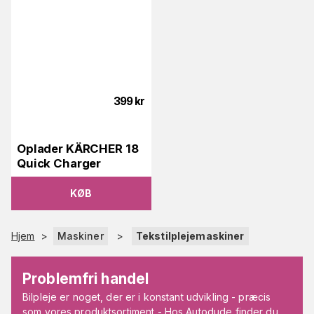
399
kr
Oplader KÄRCHER 18
Quick Charger
KØB
Hjem
>
Maskiner
>
Tekstilplejemaskiner
Problemfri handel
Bilpleje er noget, der er i konstant udvikling - præcis
som vores produktsortiment - Hos Autodude finder du