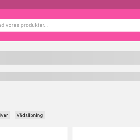
iver
Vådslibning