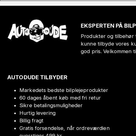
EKSPERTEN PÅ BIL
Produkter og tilbehør t
kunne tilbyde vores k
god pris. Velkommen t
AUTODUDE TILBYDER
Markedets bedste bilplejeprodukter
60 dages åbent køb med fri retur
Sikre betalingsmuligheder
Hurtig levering
Billig fragt
Gratis forsendelse, når ordreværdien
overstiger 499 kr