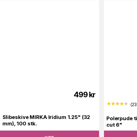
499
kr
(
23
Slibeskive MIRKA Iridium 1.25" (32
Polerpude t
mm), 100 stk.
cut 6"