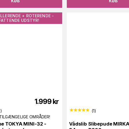
KØB
KØB
LLERENDE + ROTERENDE -
ATTENDE UDSTYR!
1.999
kr
8
)
(
1
)
TILGÆNGELIGE OMRÅDER!
ne TOKYA MINI-32 -
Vådslib Slibepude MIRKA