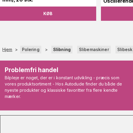
Oscillerend
KØB
Hjem
>
Polering
>
Slibning
Slibemaskiner
Slibesk
Problemfri handel
Bilpleje er noget, der er i konstant udvikling - præcis som
vores produktsortiment - Hos Autodude finder du både de
nyeste produkter og klassiske favoritter fra flere kendte
mærker.