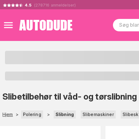
4.5
(
278716
anmeldelser
)
Slibetilbehør til våd- og tørslibning
Hjem
>
Polering
>
Slibning
Slibemaskiner
Slibesk