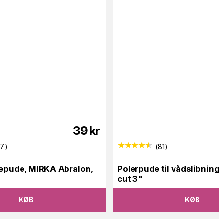
39
kr
07
)
(
81
)
bepude, MIRKA Abralon,
Polerpude til vådslibnin
cut 3"
KØB
KØB