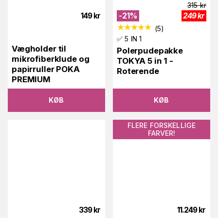
315
kr
149
kr
-
21
%
249
kr
(
5
)
✅ 5 IN 1
Vægholder til
Polerpudepakke
mikrofiberklude og
TOKYA 5 in 1 -
papirruller POKA
Roterende
PREMIUM
KØB
KØB
FLERE FORSKELLIGE
FARVER!
339
kr
11.249
kr