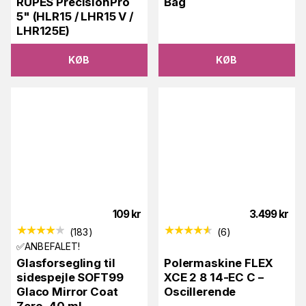
RUPES PrecisionPro
Bag
5" (HLR15 / LHR15 V /
LHR125E)
KØB
KØB
109
kr
3.499
kr
(
183
)
(
6
)
✅ANBEFALET!
Glasforsegling til
Polermaskine FLEX
sidespejle SOFT99
XCE 2 8 14-EC C –
Glaco Mirror Coat
Oscillerende