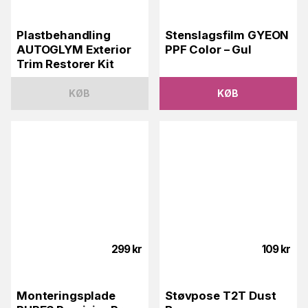
Plastbehandling
Stenslagsfilm GYEON
AUTOGLYM Exterior
PPF Color – Gul
Trim Restorer Kit
KØB
KØB
299
kr
109
kr
Monteringsplade
Støvpose T2T Dust