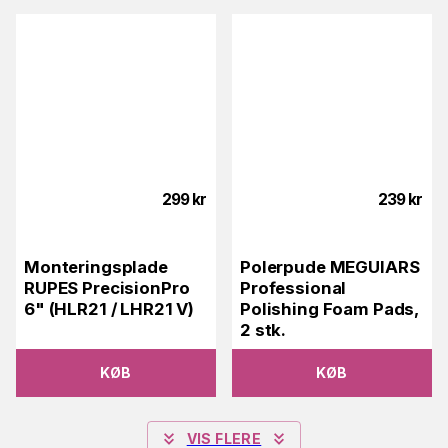
299
kr
239
kr
Monteringsplade
Polerpude MEGUIARS
RUPES PrecisionPro
Professional
6" (HLR21 / LHR21 V)
Polishing Foam Pads,
2 stk.
KØB
KØB
VIS FLERE