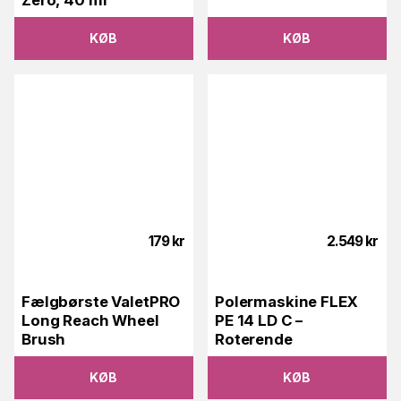
Zero, 40 ml
KØB
KØB
179
kr
2.549
kr
Fælgbørste ValetPRO
Polermaskine FLEX
Long Reach Wheel
PE 14 LD C –
Brush
Roterende
KØB
KØB