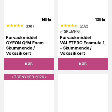
149
kr
109
kr
(
138
)
(
232
)
✅ SKUMRIG!
Forvaskmiddel
Forvaskmiddel
GYEON Q²M Foam -
VALETPRO Foamula 1
Skummende /
- Skummende /
Vokssikkert
Vokssikkert
KØB
KØB
⭐️TOPNYHED 2026⭐️