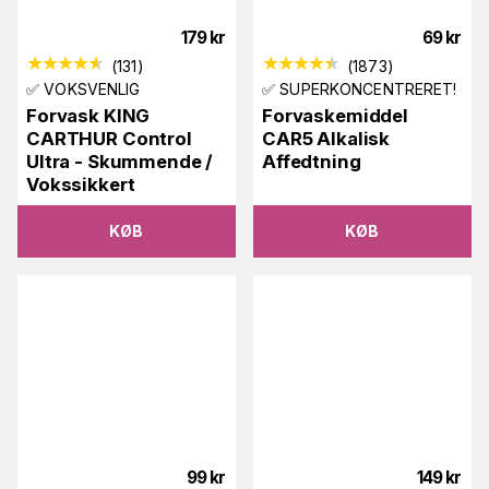
179
kr
69
kr
(
131
)
(
1873
)
✅ VOKSVENLIG
✅ SUPERKONCENTRERET!
Forvask KING
Forvaskemiddel
CARTHUR Control
CAR5 Alkalisk
Ultra - Skummende /
Affedtning
Vokssikkert
KØB
KØB
99
kr
149
kr