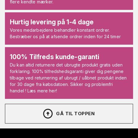
flere kendte mærker.
Hurtig levering på 1-4 dage
Vores medarbejdere behandler konstant ordrer.
Bestræber os på at afsende ordrer inden for 24 timer
100% Tilfreds kunde-garanti
Du kan altid returnere det ubrugte produkt gratis uden
forklaring. 100% tilfredshedsgaranti giver dig pengene
tilbage ved returnering af ubrugt / uåbnet produkt inden
for 30 dage fra købsdatoen. Sikker og problemfri
handel ! Læs mere her!
GÅ TIL TOPPEN