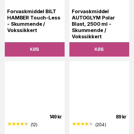
Forvaskmiddel BILT
Forvaskmiddel
HAMBER Touch-Less
AUTOGLYM Polar
- Skummende /
Blast, 2500 ml -
Vokssikkert
Skummende /
Vokssikkert
KØB
KØB
149
kr
89
kr
(
12
)
(
204
)