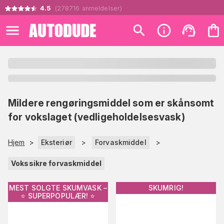
4.5
(
278716
anmeldelser
)
Mildere rengøringsmiddel som er skånsomt
for vokslaget (vedligeholdelsesvask)
Hjem
>
Eksteriør
>
Forvaskmiddel
>
Vokssikre forvaskmiddel
MEST SOLGTE SKUMVASK –
SKUMRIG!
⭐️ SUPERPOPULÆR! ⭐️