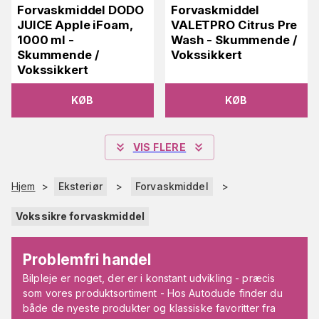
Forvaskmiddel DODO
Forvaskmiddel
JUICE Apple iFoam,
VALETPRO Citrus Pre
1000 ml -
Wash - Skummende /
Skummende /
Vokssikkert
Vokssikkert
KØB
KØB
VIS FLERE
Hjem
>
Eksteriør
>
Forvaskmiddel
>
Vokssikre forvaskmiddel
Problemfri handel
Bilpleje er noget, der er i konstant udvikling - præcis
som vores produktsortiment - Hos Autodude finder du
både de nyeste produkter og klassiske favoritter fra