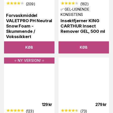
(
209
)
(
162
)
✅ GEL-LIGNENDE
KONSISTENS
Forvaskmiddel
VALETPRO PH Neutral
Insektfjerner KING
Snow Foam -
CARTHUR Insect
Skummende /
Remover GEL, 500 ml
Vokssikkert
KØB
KØB
⭐️ NY VERSION! ⭐️
129
kr
279
kr
(
123
)
(
73
)