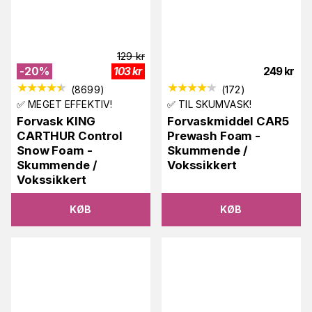
129
kr
-
20
%
103
kr
249
kr
(
8699
)
(
172
)
✅ MEGET EFFEKTIV!
✅ TIL SKUMVASK!
Forvask KING
Forvaskmiddel CAR5
CARTHUR Control
Prewash Foam -
Snow Foam -
Skummende /
Skummende /
Vokssikkert
Vokssikkert
KØB
KØB