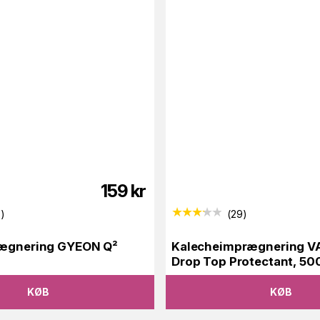
159
kr
7
)
(
29
)
rægnering GYEON Q²
Kalecheimprægnering 
Drop Top Protectant, 50
KØB
KØB