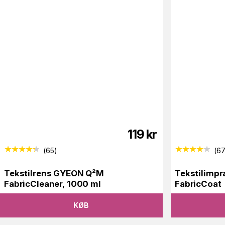
119
kr
(
65
)
(
6
Tekstilrens GYEON Q²M
Tekstilimp
FabricCleaner, 1000 ml
FabricCoat
KØB