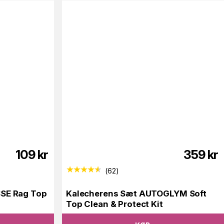
109
kr
359
kr
(
62
)
SE Rag Top
Kalecherens Sæt AUTOGLYM Soft
Top Clean & Protect Kit