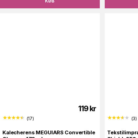
KØB
119
kr
(
17
)
(
3
)
Kalecherens MEGUIARS Convertible
Tekstilimp