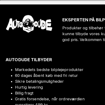
EKSPERTEN PÅ BIL
Produkter og tilbehør t
kunne tilbyde vores k
god pris. Velkommen t
AUTODUDE TILBYDER
Markedets bedste bilplejeprodukter
60 dages åbent køb med fri retur
Sikre betalingsmuligheder
Hurtig levering
Billig fragt
Gratis forsendelse, når ordreværdien
overstiger 499 kr