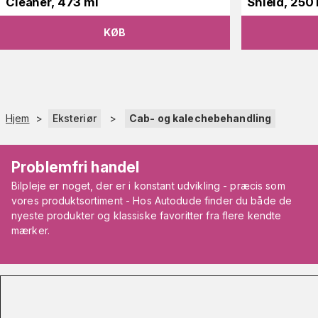
Cleaner, 473 ml
Shield, 250
KØB
Hjem
>
Eksteriør
>
Cab- og kalechebehandling
Problemfri handel
Bilpleje er noget, der er i konstant udvikling - præcis som
vores produktsortiment - Hos Autodude finder du både de
nyeste produkter og klassiske favoritter fra flere kendte
mærker.