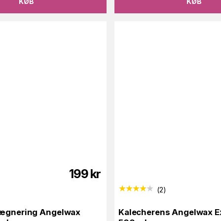
KØB
KØB
199
kr
(
2
)
rægnering Angelwax
Kalecherens Angelwax Ex