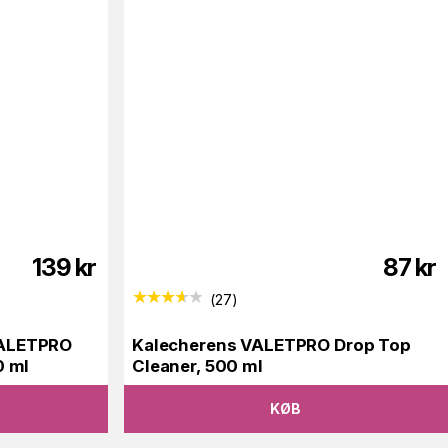
139
kr
87
kr
(
27
)
VALETPRO
Kalecherens VALETPRO Drop Top
0 ml
Cleaner, 500 ml
KØB