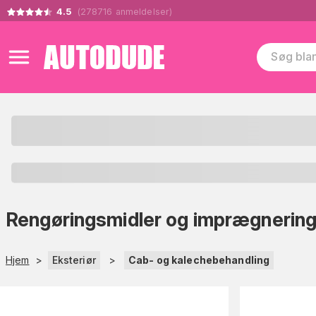
4.5
(
278716
anmeldelser
)
Rengøringsmidler og imprægnering t
Hjem
>
Eksteriør
>
Cab- og kalechebehandling