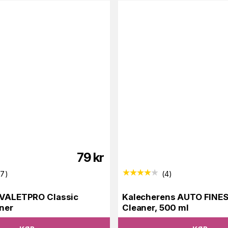
79
kr
87
)
(
4
)
 VALETPRO Classic
Kalecherens AUTO FINES
ner
Cleaner, 500 ml