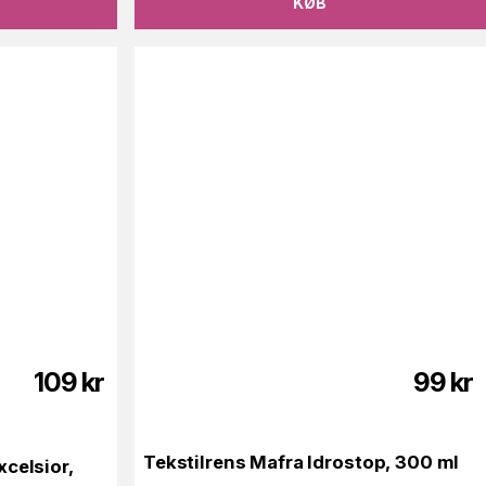
KØB
109
kr
99
kr
Tekstilrens Mafra Idrostop, 300 ml
celsior,