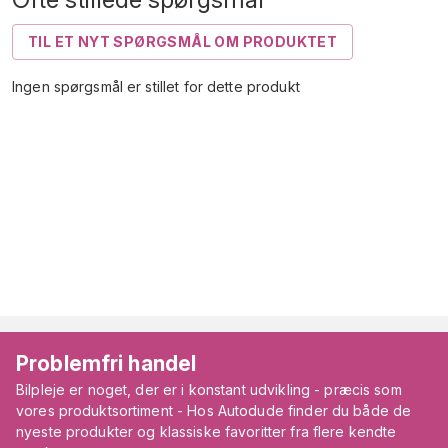
TIL ET NYT SPØRGSMÅL OM PRODUKTET
Ingen spørgsmål er stillet for dette produkt
Problemfri handel
Bilpleje er noget, der er i konstant udvikling - præcis som
vores produktsortiment - Hos Autodude finder du både de
nyeste produkter og klassiske favoritter fra flere kendte