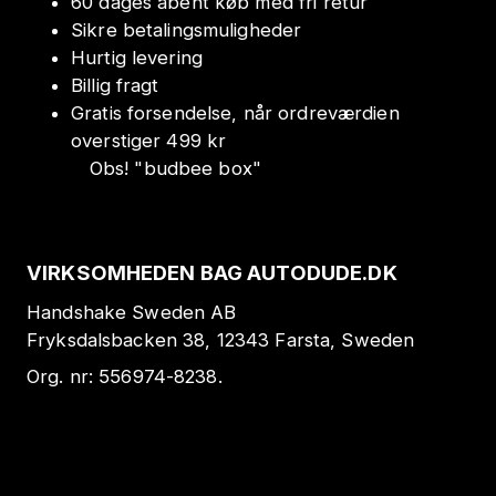
60 dages åbent køb med fri retur
Sikre betalingsmuligheder
Hurtig levering
Billig fragt
Gratis forsendelse, når ordreværdien
overstiger 499 kr
Obs!
"
budbee box
"
VIRKSOMHEDEN BAG AUTODUDE.DK
Handshake Sweden AB
Fryksdalsbacken 38, 12343 Farsta, Sweden
Org. nr:
556974-8238
.