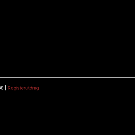
38
|
Registerutdrag