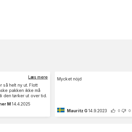
Læs mere
Mycket nöjd
så helt ny ut. Flott
nske pakken ikke må
i den tørker ut over tid.
rner M
14.4.2025
Mauritz G
14.9.2023
0
0