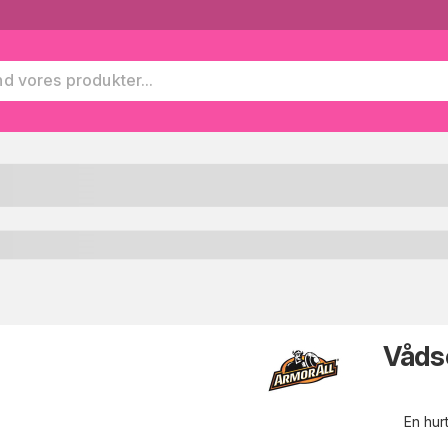
Vådse
En hurt