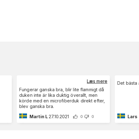
Læs mere
Fungerar ganska bra, blir lite flammigt då
duken inte är lika duktig överallt, men
körde med en microfiberduk direkt efter,
blev ganska bra.
Martin L
27.10.2021
Lars
0
0