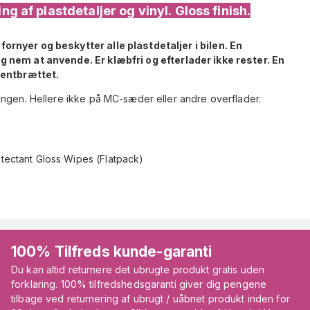
ng af plastdetaljer og vinyl. Gloss finish.
fornyer og beskytter alle plastdetaljer i bilen. En
g nem at anvende. Er klæbfri og efterlader ikke rester. En
umentbrættet.
angen. Hellere ikke på MC-sæder eller andre overflader.
otectant Gloss Wipes (Flatpack)
100% Tilfreds kunde-garanti
Du kan altid returnere det ubrugte produkt gratis uden
forklaring. 100% tilfredshedsgaranti giver dig pengene
tilbage ved returnering af ubrugt / uåbnet produkt inden for