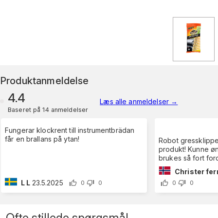
Produktanmeldelse
4.4
Læs alle anmeldelser
→
Baseret på 14 anmeldelser
Fungerar klockrent till instrumentbrädan
får en brallans på ytan!
Robot gressklipper 
produkt! Kunne ø
brukes så fort ford
Christer fe
L L
23.5.2025
0
0
0
0
Ofte stillede spørgsmål