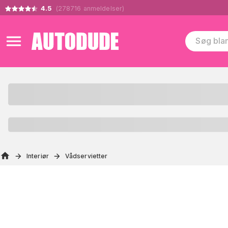
4.5
(
278716
anmeldelser
)
Interiør
Vådservietter