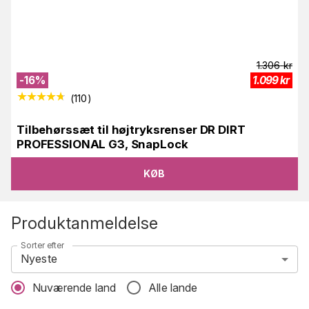
1.306
kr
-
16
%
1.099
kr
(
110
)
Tilbehørssæt til højtryksrenser DR DIRT
PROFESSIONAL G3, SnapLock
KØB
Produktanmeldelse
Sorter efter
Nyeste
Nuværende land
Alle lande