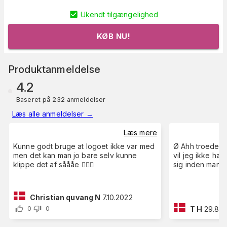
Ukendt tilgængelighed
KØB NU!
Produktanmeldelse
4.2
Baseret på 232 anmeldelser
Læs alle anmeldelser
→
Læs mere
Kunne godt bruge at logoet ikke var med
Ø Ahh troede de
men det kan man jo bare selv kunne
vil jeg ikke hav
klippe det af såååe 🤷🏼‍♂️
sig inden man n
Christian quvang N
7.10.2022
T H
29.8.2
0
0