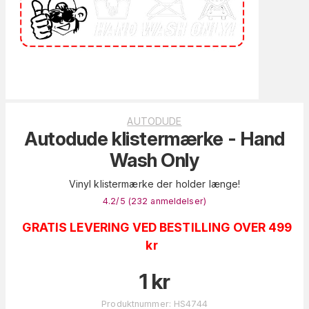
AUTODUDE
Autodude klistermærke - Hand
Wash Only
Vinyl klistermærke der holder længe!
4.2
/5 (
232
anmeldelser
)
GRATIS LEVERING VED BESTILLING OVER 499
kr
1
kr
Produktnummer
:
HS4744