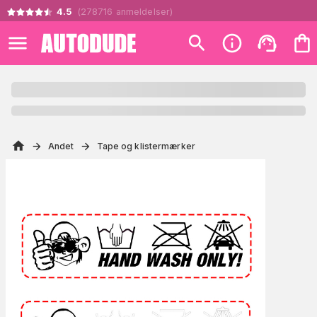
4.5
(
278716
anmeldelser
)
Andet
Tape og klistermærker