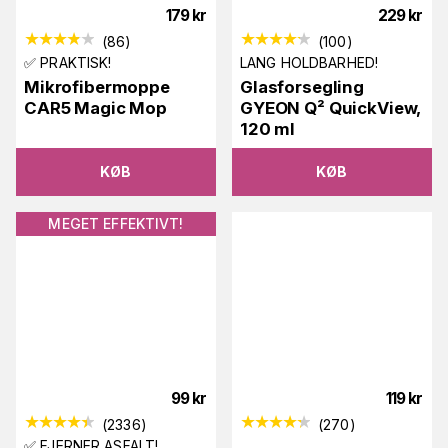
179
kr
229
kr
(
86
)
(
100
)
✅ PRAKTISK!
LANG HOLDBARHED!
Mikrofibermoppe
Glasforsegling
CAR5 Magic Mop
GYEON Q² QuickView,
120 ml
KØB
KØB
MEGET EFFEKTIVT!
99
kr
119
kr
(
2336
)
(
270
)
✅ FJERNER ASFALT!