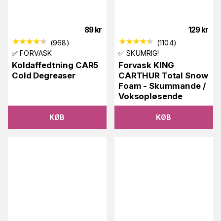
89
kr
129
kr
(
968
)
(
1104
)
✅ FORVASK
✅ SKUMRIG!
Koldaffedtning CAR5
Forvask KING
Cold Degreaser
CARTHUR Total Snow
Foam - Skummande /
Voksopløsende
KØB
KØB