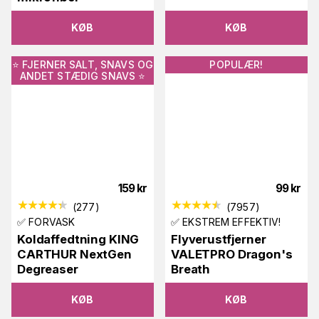
KØB
KØB
⭐️ FJERNER SALT, SNAVS OG
POPULÆR!
ANDET STÆDIG SNAVS ⭐️
159
kr
99
kr
(
277
)
(
7957
)
✅ FORVASK
✅ EKSTREM EFFEKTIV!
Koldaffedtning KING
Flyverustfjerner
CARTHUR NextGen
VALETPRO Dragon's
Degreaser
Breath
KØB
KØB