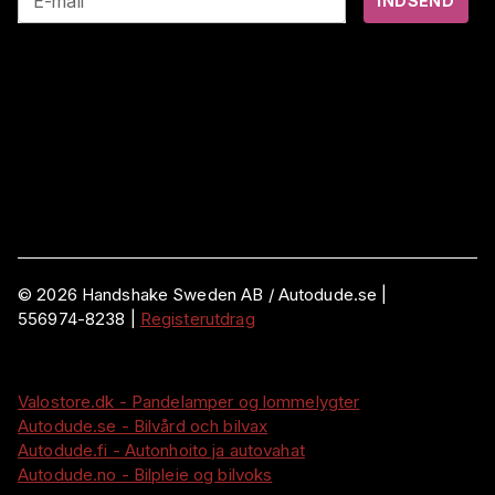
E-mail
INDSEND
©
2026
Handshake Sweden AB
/ Autodude.se |
556974-8238
|
Registerutdrag
Valostore.dk - Pandelamper og lommelygter
Autodude.se - Bilvård och bilvax
Autodude.fi - Autonhoito ja autovahat
Autodude.no - Bilpleie og bilvoks