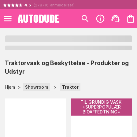
4.5
(
278716
anmeldelser
)
Traktorvask og Beskyttelse - Produkter og
Udstyr
Hjem
>
Showroom
>
Traktor
TIL GRUNDIG VASK!
⭐️SUPERPOPULÆR
BIOAFFEDTNING⭐️