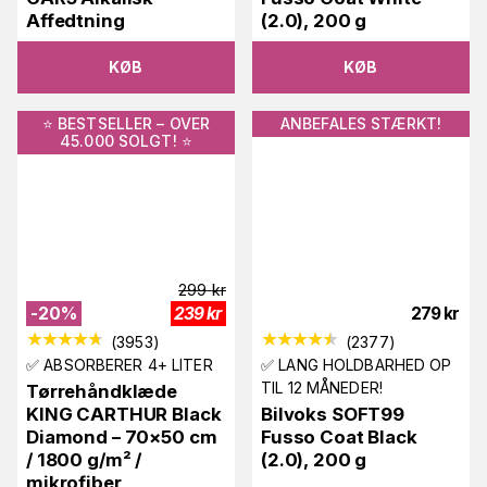
Affedtning
(2.0), 200 g
KØB
KØB
⭐️ BESTSELLER – OVER
ANBEFALES STÆRKT!
45.000 SOLGT! ⭐️
299
kr
-
20
%
239
kr
279
kr
(
3953
)
(
2377
)
✅ ABSORBERER 4+ LITER
✅ LANG HOLDBARHED OP
TIL 12 MÅNEDER!
Tørrehåndklæde
KING CARTHUR Black
Bilvoks SOFT99
Diamond – 70×50 cm
Fusso Coat Black
/ 1800 g/m² /
(2.0), 200 g
mikrofiber