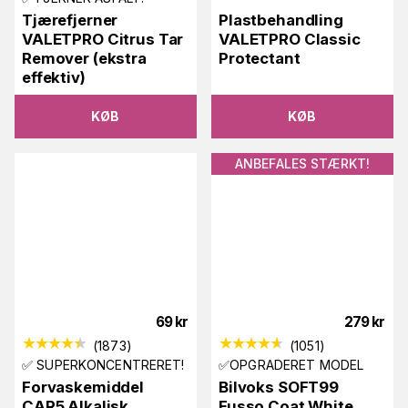
Tjærefjerner
Plastbehandling
VALETPRO Citrus Tar
VALETPRO Classic
Remover (ekstra
Protectant
effektiv)
KØB
KØB
ANBEFALES STÆRKT!
69
kr
279
kr
(
1873
)
(
1051
)
✅ SUPERKONCENTRERET!
✅OPGRADERET MODEL
Forvaskemiddel
Bilvoks SOFT99
CAR5 Alkalisk
Fusso Coat White