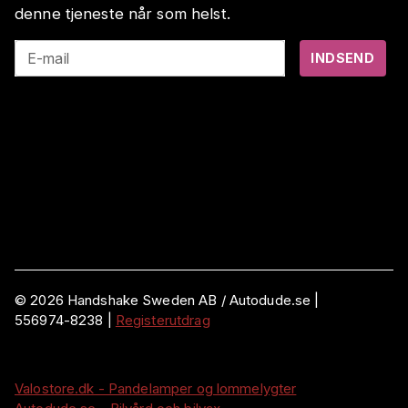
denne tjeneste når som helst.
E-mail
INDSEND
©
2026
Handshake Sweden AB
/ Autodude.se |
556974-8238
|
Registerutdrag
Valostore.dk - Pandelamper og lommelygter