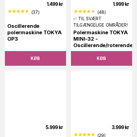
1.499
kr
1.999
kr
(
37
)
(
48
)
✅ TIL SVÆRT
TILGÆNGELIGE OMRÅDER!
Oscillerende
polermaskine TOKYA
Polermaskine TOKYA
OP3
MINI-32 -
Oscillerende/roterende
KØB
KØB
5.999
kr
3.999
kr
(
29
)