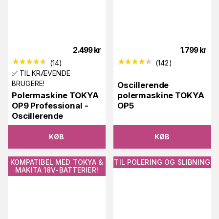
2.499
kr
1.799
kr
(
14
)
(
142
)
✅ TIL KRÆVENDE
BRUGERE!
Oscillerende
Polermaskine TOKYA
polermaskine TOKYA
OP9 Professional -
OP5
Oscillerende
KØB
KØB
KOMPATIBEL MED TOKYA &
TIL POLERING OG SLIBNING
MAKITA 18V-BATTERIER!