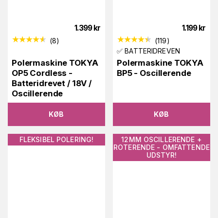
1.399
kr
1.199
kr
(
8
)
(
119
)
✅ BATTERIDREVEN
Polermaskine TOKYA
Polermaskine TOKYA
OP5 Cordless -
BP5 - Oscillerende
Batteridrevet / 18V /
Oscillerende
KØB
KØB
FLEKSIBEL POLERING!
12MM OSCILLERENDE +
ROTERENDE - OMFATTENDE
UDSTYR!