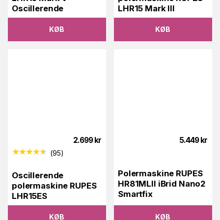
Oscillerende
LHR15 Mark III
KØB
KØB
2.699
kr
5.449
kr
(
95
)
Polermaskine RUPES
Oscillerende
HR81MLII iBrid Nano2
polermaskine RUPES
Smartfix
LHR15ES
KØB
KØB