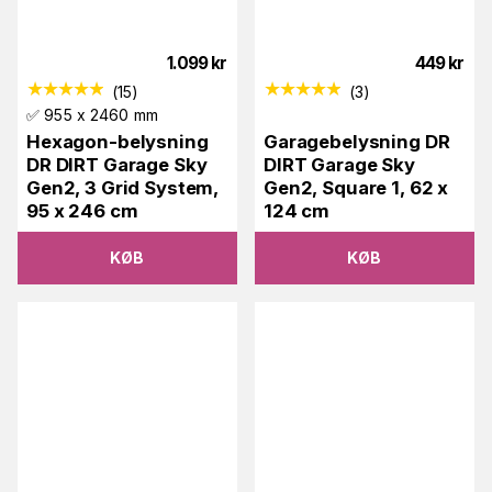
1.099
kr
449
kr
(
15
)
(
3
)
✅ 955 x 2460 mm
Hexagon-belysning
Garagebelysning DR
DR DIRT Garage Sky
DIRT Garage Sky
Gen2, 3 Grid System,
Gen2, Square 1, 62 x
95 x 246 cm
124 cm
KØB
KØB