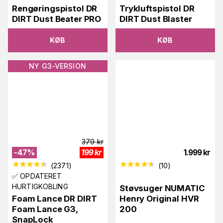
Rengøringspistol DR
Trykluftspistol DR
DIRT Dust Beater PRO
DIRT Dust Blaster
KØB
KØB
NY G3-VERSION
379
kr
-
47
%
199
kr
1.999
kr
(
2371
)
(
10
)
✅ OPDATERET
HURTIGKOBLING
Støvsuger NUMATIC
Foam Lance DR DIRT
Henry Original HVR
Foam Lance G3,
200
SnapLock