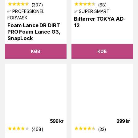
(
307
)
(
68
)
✅ PROFESSIONEL
✅ SUPER SMART
FORVASK
Biltørrer TOKYA AD-
Foam Lance DR DIRT
12
PRO Foam Lance G3,
SnapLock
KØB
KØB
599
kr
299
kr
(
468
)
(
32
)