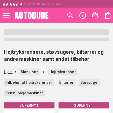
4.5
(
278716
anmeldelser
)
Højtryksrensere, støvsugere, biltørrer og
andre maskiner samt andet tilbehør
Hjem
>
Maskiner
>
Højtryksrenser
Tilbehør til højtryksrenser
Biltørrer
Støvsuger
Tekstilplejemaskiner
SUPERNYT
SUPERNYT