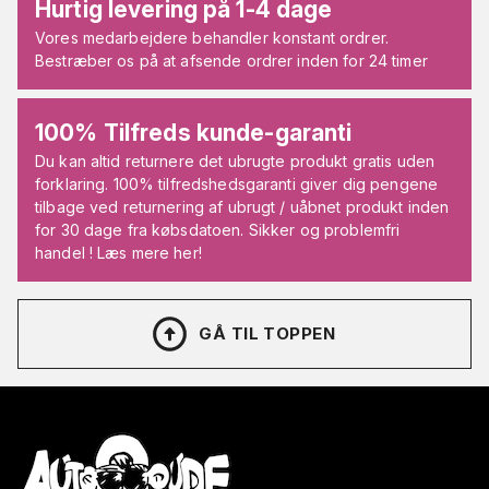
Hurtig levering på 1-4 dage
Vores medarbejdere behandler konstant ordrer.
Bestræber os på at afsende ordrer inden for 24 timer
100% Tilfreds kunde-garanti
Du kan altid returnere det ubrugte produkt gratis uden
forklaring. 100% tilfredshedsgaranti giver dig pengene
tilbage ved returnering af ubrugt / uåbnet produkt inden
for 30 dage fra købsdatoen. Sikker og problemfri
handel ! Læs mere her!
GÅ TIL TOPPEN