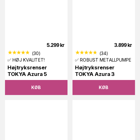
5.299
kr
3.899
kr
(
30
)
(
34
)
✅ HØJ KVALITET!
✅ ROBUST METALLPUMPE
Højtryksrenser
Højtryksrenser
TOKYA Azura 5
TOKYA Azura 3
KØB
KØB