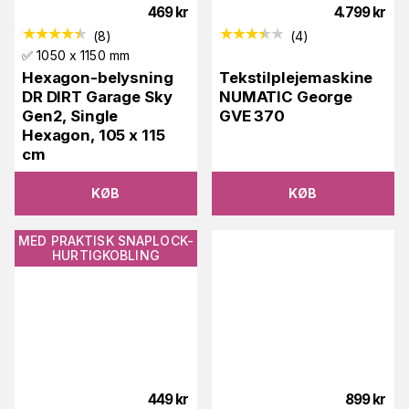
469
kr
4.799
kr
(
8
)
(
4
)
✅ 1050 x 1150 mm
Hexagon-belysning
Tekstilplejemaskine
DR DIRT Garage Sky
NUMATIC George
Gen2, Single
GVE 370
Hexagon, 105 x 115
cm
KØB
KØB
MED PRAKTISK SNAPLOCK-
HURTIGKOBLING
449
kr
899
kr