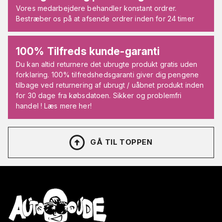
Vores medarbejdere behandler konstant ordrer.
Bestræber os på at afsende ordrer inden for 24 timer
100% Tilfreds kunde-garanti
Du kan altid returnere det ubrugte produkt gratis uden
forklaring. 100% tilfredshedsgaranti giver dig pengene
tilbage ved returnering af ubrugt / uåbnet produkt inden
for 30 dage fra købsdatoen. Sikker og problemfri
handel ! Læs mere her!
GÅ TIL TOPPEN