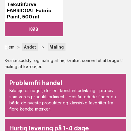
Tekstilfarve
FABRICOAT Fabric
Paint, 500 ml
KØB
Hjem
>
Andet
>
Maling
Kvalitetsudstyr og maling af høj kvalitet som er let at bruge til
maling af køretøjer.
Problemfri handel
Bilpleje er noget, der er i konstant udvikling - præcis
som vores produktsortiment - Hos Autodude finder du
både de nyeste produkter og klassiske favoritter fra
flere kendte mærker.
Hurtig levering på 1-4 dage