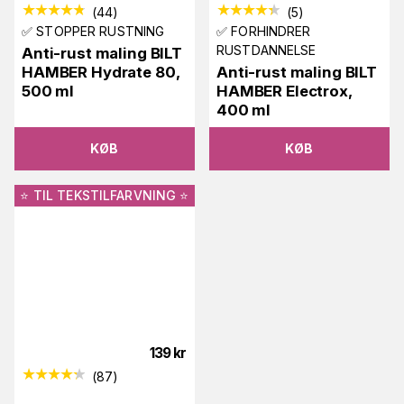
(
44
)
(
5
)
✅ STOPPER RUSTNING
✅ FORHINDRER
RUSTDANNELSE
Anti-rust maling BILT
HAMBER Hydrate 80,
Anti-rust maling BILT
500 ml
HAMBER Electrox,
400 ml
KØB
KØB
⭐️ TIL TEKSTILFARVNING ⭐️
139
kr
(
87
)