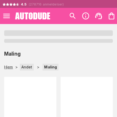
4.5
(
278716
anmeldelser
)
Maling
Hjem
>
Andet
>
Maling