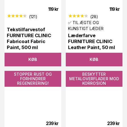
119
kr
119
kr
(
121
)
(
28
)
✅ TIL ÆGTE OG
KUNSTIGT LÆDER
Tekstilfarvestof
FURNITURE CLINIC
Læderfarve
Fabricoat Fabric
FURNITURE CLINIC
Paint, 500 ml
Leather Paint, 50 ml
KØB
KØB
STOPPER RUST OG
BESKYTTER
FORHINDRER
METALOVERFLADER MOD
REGENERERING!
KORROSION
239
kr
239
kr