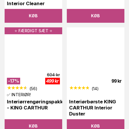
Interior Cleaner
KØB
KØB
⭐️ FÆRDIGT SÆT ⭐️
604
kr
-
17
%
499
kr
99
kr
(
56
)
(
14
)
✅ INTERIØR!
Interiørrengøringspakke
Interiørbørste KING
- KING CARTHUR
CARTHUR Interior
Duster
KØB
KØB