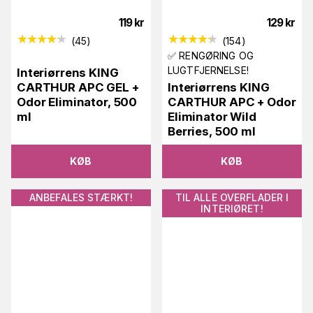
119
kr
129
kr
(
45
)
(
154
)
✅ RENGØRING OG
LUGTFJERNELSE!
Interiørrens KING
CARTHUR APC GEL +
Interiørrens KING
Odor Eliminator, 500
CARTHUR APC + Odor
ml
Eliminator Wild
Berries, 500 ml
KØB
KØB
ANBEFALES STÆRKT!
TIL ALLE OVERFLADER I
INTERIØRET!