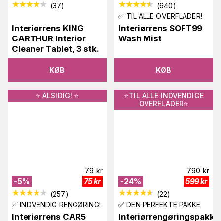
(
37
)
(
640
)
✅ TIL ALLE OVERFLADER!
Interiørrens KING
Interiørrens SOFT99
CARTHUR Interior
Wash Mist
Cleaner Tablet, 3 stk.
KØB
KØB
⭐️ ALSIDIG! ⭐️
⭐️TIL ALLE INDVENDIGE
OVERFLADER⭐️
79
kr
790
kr
-
5
%
75
kr
-
24
%
599
kr
(
257
)
(
22
)
✅ INDVENDIG RENGØRING!
✅ DEN PERFEKTE PAKKE
Interiørrens CAR5
Interiørrengøringspakke