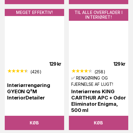
MEGET EFFEKTIV!
TIL ALLE OVERFLADER I
INTERIØRET!
129
kr
129
kr
(
426
)
(
258
)
✅ RENGØRING OG
FJERNELSE AF LUGT!
Interiørrengøring
GYEON Q²M
Interiørrens KING
InteriorDetailer
CARTHUR APC + Odor
Eliminator Enigma,
500 ml
KØB
KØB