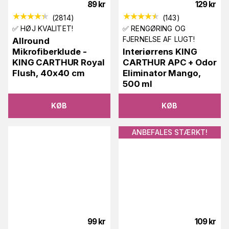
89
kr
129
kr
(
2814
)
(
143
)
✅ HØJ KVALITET!
✅ RENGØRING OG
FJERNELSE AF LUGT!
Allround
Mikrofiberklude -
Interiørrens KING
KING CARTHUR Royal
CARTHUR APC + Odor
Flush, 40x40 cm
Eliminator Mango,
500 ml
KØB
KØB
ANBEFALES STÆRKT!
99
kr
109
kr