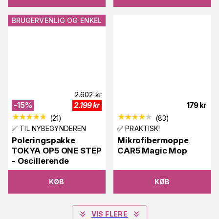
BRUGERVENLIG OG ENKEL
2.602
kr
-
15
%
2.199
kr
179
kr
(
21
)
(
83
)
✅ TIL NYBEGYNDEREN
✅ PRAKTISK!
Poleringspakke
Mikrofibermoppe
TOKYA OP5 ONE STEP
CAR5 Magic Mop
- Oscillerende
KØB
KØB
VIS FLERE