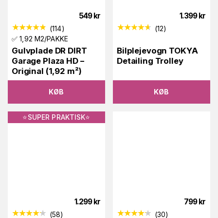
549
kr
1.399
kr
(
114
)
(
12
)
✅ 1,92 M2/PAKKE
Gulvplade DR DIRT
Bilplejevogn TOKYA
Garage Plaza HD –
Detailing Trolley
Original (1,92 m²)
KØB
KØB
⭐️SUPER PRAKTISK⭐️
1.299
kr
799
kr
(
58
)
(
30
)