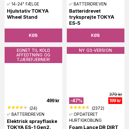
✅ 14-24" FÆLGE
✅ BATTERIDREVEN
Hjulstativ TOKYA
Batteridrevet
Wheel Stand
tryksprøjte TOKYA
ES-5
KØB
KØB
EGNET TIL KOLD
NY G3-VERSION
AFFEDTNING OG
TJÆREFJERNER!
379
kr
499
kr
-
47
%
199
kr
(
24
)
(
2372
)
✅ BATTERIDREVEN
✅ OPDATERET
HURTIGKOBLING
Elektrisk sprayflaske
TOKYA ES-1 Gen2,
Foam Lance DR DIRT