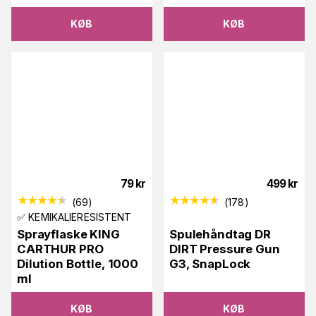
KØB
KØB
79
kr
499
kr
(
69
)
(
178
)
✅ KEMIKALIERESISTENT
Sprayflaske KING
Spulehåndtag DR
CARTHUR PRO
DIRT Pressure Gun
Dilution Bottle, 1000
G3, SnapLock
ml
KØB
KØB