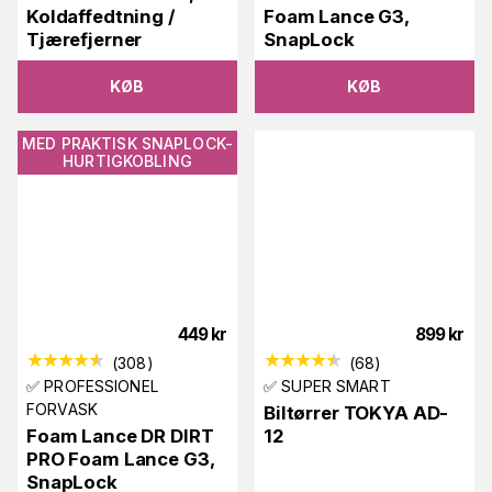
Koldaffedtning /
Foam Lance G3,
Tjærefjerner
SnapLock
KØB
KØB
MED PRAKTISK SNAPLOCK-
HURTIGKOBLING
449
kr
899
kr
(
308
)
(
68
)
✅ PROFESSIONEL
✅ SUPER SMART
FORVASK
Biltørrer TOKYA AD-
Foam Lance DR DIRT
12
PRO Foam Lance G3,
SnapLock