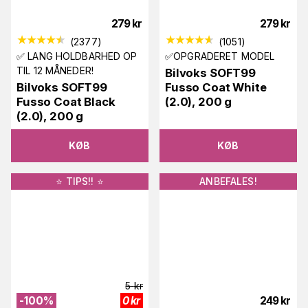
279
kr
279
kr
(
2377
)
(
1051
)
✅ LANG HOLDBARHED OP
✅OPGRADERET MODEL
TIL 12 MÅNEDER!
Bilvoks SOFT99
Bilvoks SOFT99
Fusso Coat White
Fusso Coat Black
(2.0), 200 g
(2.0), 200 g
KØB
KØB
⭐️ TIPS!! ⭐️
ANBEFALES!
5
kr
-
100
%
0
kr
249
kr