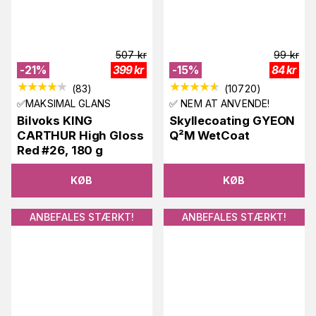
507
kr
99
kr
-
21
%
399
kr
-
15
%
84
kr
(
83
)
(
10720
)
✅MAKSIMAL GLANS
✅ NEM AT ANVENDE!
Bilvoks KING
Skyllecoating GYEON
CARTHUR High Gloss
Q²M WetCoat
Red #26, 180 g
KØB
KØB
ANBEFALES STÆRKT!
ANBEFALES STÆRKT!