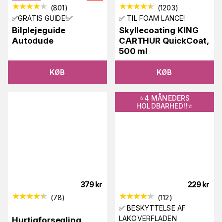
(
801
)
(
1203
)
✅GRATIS GUIDE!✅
✅ TIL FOAM LANCE!
Bilplejeguide
Skyllecoating KING
Autodude
CARTHUR QuickCoat,
500 ml
KØB
KØB
⭐️4 MÅNEDERS
HOLDBARHED!!⭐️
379
kr
229
kr
(
78
)
(
112
)
✅ BESKYTTELSE AF
LAKOVERFLADEN
Hurtigforsegling