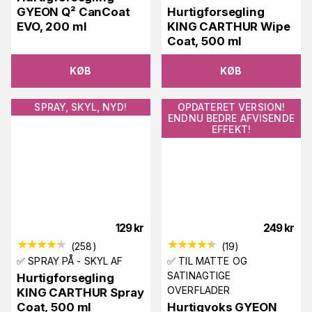
GYEON Q² CanCoat
Hurtigforsegling
EVO, 200 ml
KING CARTHUR Wipe
Coat, 500 ml
KØB
KØB
SPRAY, SKYL, NYD!
OPDATERET VERSION!
ENDNU BEDRE AFVISENDE
EFFEKT!
129
kr
249
kr
(
258
)
(
19
)
✅ SPRAY PÅ - SKYL AF
✅ TIL MATTE OG
SATINAGTIGE
Hurtigforsegling
OVERFLADER
KING CARTHUR Spray
Coat, 500 ml
Hurtigvoks GYEON