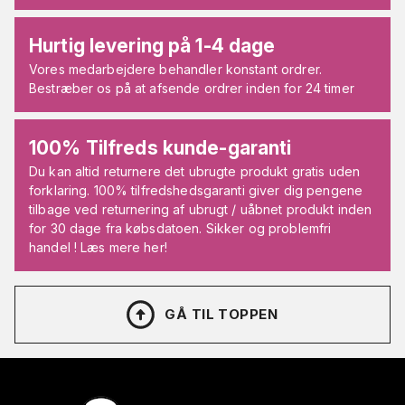
Hurtig levering på 1-4 dage
Vores medarbejdere behandler konstant ordrer.
Bestræber os på at afsende ordrer inden for 24 timer
100% Tilfreds kunde-garanti
Du kan altid returnere det ubrugte produkt gratis uden
forklaring. 100% tilfredshedsgaranti giver dig pengene
tilbage ved returnering af ubrugt / uåbnet produkt inden
for 30 dage fra købsdatoen. Sikker og problemfri
handel ! Læs mere her!
GÅ TIL TOPPEN