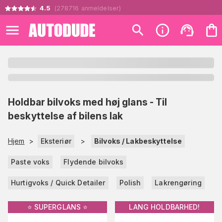
4.5
(
278716
anmeldelser
)
Holdbar bilvoks med høj glans - Til
beskyttelse af bilens lak
Hjem
>
Eksteriør
>
Bilvoks / Lakbeskyttelse
Paste voks
Flydende bilvoks
Hurtigvoks / Quick Detailer
Polish
Lakrengøring
⭐️ SUPERGLANS ⭐️
LANG HOLDBARHED!